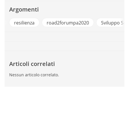
Argomenti
e
resilienza
road2forumpa2020
Sviluppo Sos
Articoli correlati
Nessun articolo correlato.