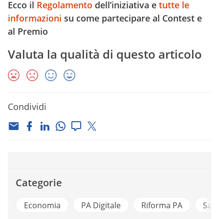
Ecco il
Regolamento
dell’iniziativa e
tutte le
informazioni
su come partecipare al Contest e
al Premio
Valuta la qualità di questo articolo
Condividi
Categorie
ri
Economia
PA Digitale
Riforma PA
Sani