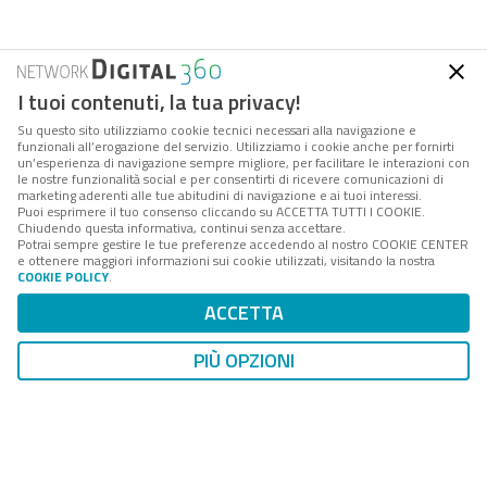
I tuoi contenuti, la tua privacy!
Su questo sito utilizziamo cookie tecnici necessari alla navigazione e
funzionali all’erogazione del servizio. Utilizziamo i cookie anche per fornirti
un’esperienza di navigazione sempre migliore, per facilitare le interazioni con
le nostre funzionalità social e per consentirti di ricevere comunicazioni di
marketing aderenti alle tue abitudini di navigazione e ai tuoi interessi.
Puoi esprimere il tuo consenso cliccando su ACCETTA TUTTI I COOKIE.
Chiudendo questa informativa, continui senza accettare.
Potrai sempre gestire le tue preferenze accedendo al nostro COOKIE CENTER
FPA
è la società di servizi e consulenza del
Gruppo
e ottenere maggiori informazioni sui cookie utilizzati, visitando la nostra
Digital 360
che accompagna amministrazioni e aziende
COOKIE POLICY
.
interessate ai processi di cambiamento della PA, nei
ACCETTA
loro percorsi di innovazione tecnologica, istituzionale e
organizzativa.
PIÙ OPZIONI