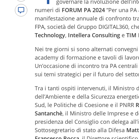
governare la rivoluzione dell’in
numeri di
FORUM PA 2024
“Per una PA a
manifestazione annuale di confronto tra 
FPA, società del Gruppo DIGITAL360, che
Technology
,
Intellera Consulting
e
TIM 
Nei tre giorni si sono alternati convegni 
academy di formazione e tavoli di lavor
Un’occasione di incontro tra PA centrali
sui temi strategici per il futuro del sett
Tra i tanti ospiti intervenuti, il Minist
dell’Ambiente e della Sicurezza energet
Sud, le Politiche di Coesione e il PNRR
R
Santanchè
, il Ministro delle Imprese e d
presidenza del Consiglio con delega all’
Sottosegretario di stato alla Difesa
Matt
Francesco Rocca
, il Direttore scientific