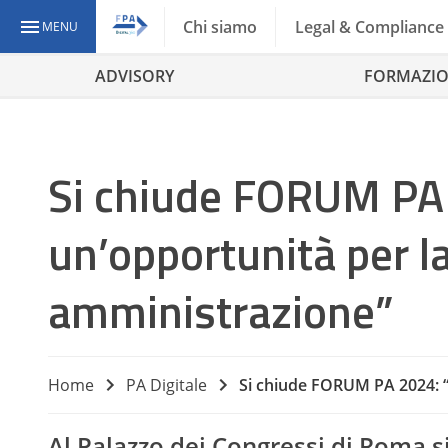
Chi siamo
Legal & Compliance
MENU
ADVISORY
FORMAZI
Si chiude FORUM PA 2
un’opportunità per l
amministrazione”
Home
PA Digitale
Si chiude FORUM PA 2024: “l
Al Palazzo dei Congressi di Roma si