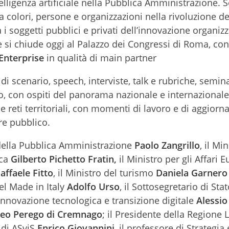
telligenza artificiale nella Pubblica Amministrazione. 
 colori, persone e organizzazioni nella rivoluzione dell
i soggetti pubblici e privati dell’innovazione organiz
 si chiude oggi al Palazzo dei Congressi di Roma, co
Enterprise
in qualità di main partner
di scenario, speech, interviste, talk e rubriche, semina
o, con ospiti del panorama nazionale e internazionale
 e reti territoriali, con momenti di lavoro e di aggior
ore pubblico.
ro della Pubblica Amministrazione
Paolo Zangrillo
, il Mi
ica
Gilberto Pichetto Fratin,
il Ministro per gli Affari E
affaele Fitto
, il Ministro del turismo
Daniela Garnero
el Made in Italy
Adolfo Urso
, il Sottosegretario di Stat
innovazione tecnologica e transizione digitale
Alessio
eo Perego di Cremnago
; il Presidente della Regione 
o di ASviS
Enrico Giovannini
, il professore di Strategia 