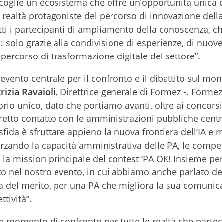
coglie un ecosistema che offre un’opportunità unica 
realtà protagoniste del percorso di innovazione dell
ti i partecipanti di ampliamento della conoscenza, che
olo grazie alla condivisione di esperienze, di nuove
l percorso di trasformazione digitale del settore”.
ento centrale per il confronto e il dibattito sul mon
rizia Ravaioli
, Direttrice generale di Formez -. Forme
orio unico, dato che portiamo avanti, oltre ai concorsi
tretto contatto con le amministrazioni pubbliche centr
a sfida è sfruttare appieno la nuova frontiera dell’IA e 
afforzando la capacità amministrativa delle PA, le compe
è la mission principale del contest ‘PA OK! Insieme pe
o nel nostro evento, in cui abbiamo anche parlato de
za del merito, per una PA che migliora la sua comunic
ttività”.
 momento di confronto per tutte le realtà che parte