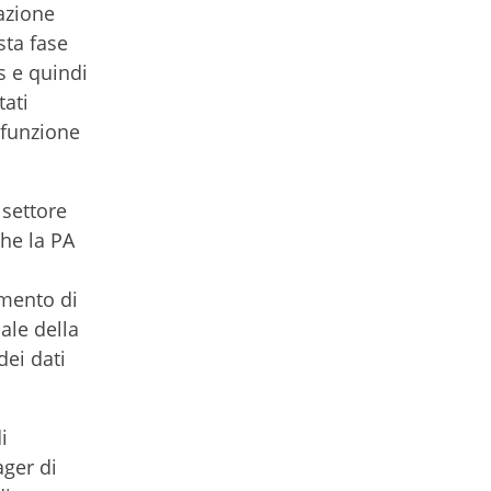
zazione
sta fase
s e quindi
tati
 funzione
 settore
che la PA
omento di
iale della
dei dati
i
ager di