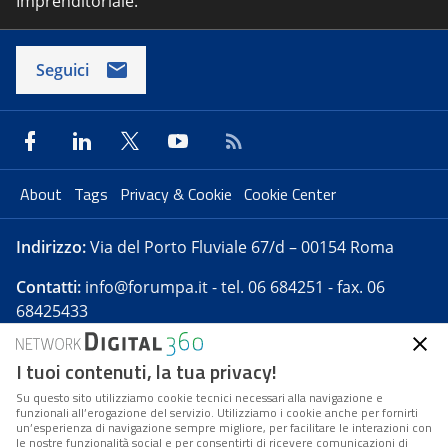
Imprenditoriale.
Seguici
About
Tags
Privacy & Cookie
Cookie Center
Indirizzo:
Via del Porto Fluviale 67/d – 00154 Roma
Contatti:
info@forumpa.it
- tel. 06 684251 - fax. 06
68425433
I tuoi contenuti, la tua privacy!
Forumpa.it
è una pubblicazione telematica iscritta
presso Registro della stampa del Tribunale di Roma -
Su questo sito utilizziamo cookie tecnici necessari alla navigazione e
funzionali all’erogazione del servizio. Utilizziamo i cookie anche per fornirti
Reg. n. 182 del 2 maggio 2008 - Direttore resp. Michela
un’esperienza di navigazione sempre migliore, per facilitare le interazioni con
Stentella
le nostre funzionalità social e per consentirti di ricevere comunicazioni di