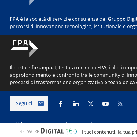
FPA
è la società di servizi e consulenza del
Gruppo Digit
percorsi di innovazione tecnologica, istituzionale e orga
Il portale
forumpa.it
, testata online di
FPA
, è il più imp
approfondimento e confronto tra le community di inno
processi di trasformazione organizzativa e tecnologica d
Seguici
Indirizzo:
Via del Porto Fluviale 67/d – 00154 Roma
I tuoi contenuti, la tua pr