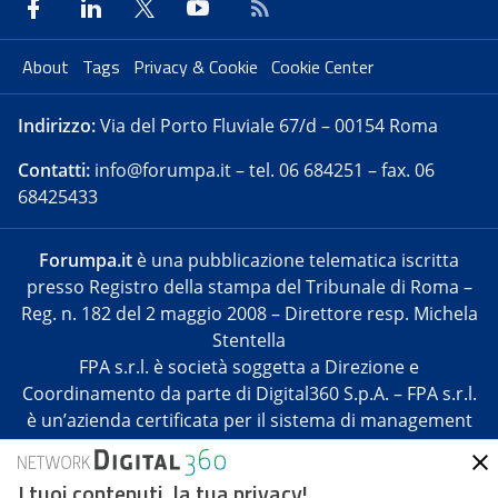
About
Tags
Privacy & Cookie
Cookie Center
Indirizzo:
Via del Porto Fluviale 67/d – 00154 Roma
Contatti:
info@forumpa.it
– tel. 06 684251 – fax. 06
68425433
Forumpa.it
è una pubblicazione telematica iscritta
presso Registro della stampa del Tribunale di Roma –
Reg. n. 182 del 2 maggio 2008 – Direttore resp. Michela
Stentella
FPA s.r.l. è società soggetta a Direzione e
Coordinamento da parte di Digital360 S.p.A. – FPA s.r.l.
è un’azienda certificata per il sistema di management
di qualità SQS (ISO 9001)
Codice Fiscale/Partita IVA n. 10693191008 – R.E.A. Roma
I tuoi contenuti, la tua privacy!