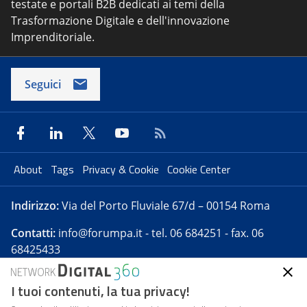
testate e portali B2B dedicati ai temi della
Trasformazione Digitale e dell'innovazione
Imprenditoriale.
Seguici
About
Tags
Privacy & Cookie
Cookie Center
Indirizzo:
Via del Porto Fluviale 67/d – 00154 Roma
Contatti:
info@forumpa.it
- tel. 06 684251 - fax. 06
68425433
I tuoi contenuti, la tua privacy!
Forumpa.it
è una pubblicazione telematica iscritta
presso Registro della stampa del Tribunale di Roma -