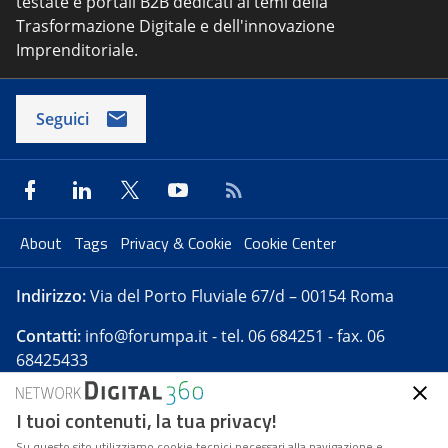
testate e portali B2B dedicati ai temi della
Trasformazione Digitale e dell'innovazione
Imprenditoriale.
Seguici
About
Tags
Privacy & Cookie
Cookie Center
Indirizzo:
Via del Porto Fluviale 67/d – 00154 Roma
Contatti:
info@forumpa.it
- tel. 06 684251 - fax. 06
68425433
I tuoi contenuti, la tua privacy!
Forumpa.it
è una pubblicazione telematica iscritta
presso Registro della stampa del Tribunale di Roma -
Su questo sito utilizziamo cookie tecnici necessari alla navigazione e