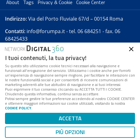
About
Tags
Privacy & Cookie
Cookie Center
Indirizzo:
Via del Porto Fluviale 67/d – 00154 Roma
Contatti:
info@forumpa.it
- tel. 06 684251 - fax. 06
68425433
I tuoi contenuti, la tua privacy!
Forumpa.it
è una pubblicazione telematica iscritta
presso Registro della stampa del Tribunale di Roma -
Su questo sito utilizziamo cookie tecnici necessari alla navigazione e
funzionali all’erogazione del servizio. Utilizziamo i cookie anche per fornirti
Reg. n. 182 del 2 maggio 2008 - Direttore resp. Michela
un’esperienza di navigazione sempre migliore, per facilitare le interazioni con
Stentella
le nostre funzionalità social e per consentirti di ricevere comunicazioni di
marketing aderenti alle tue abitudini di navigazione e ai tuoi interessi.
FPA s.r.l. è società soggetta a Direzione e
Puoi esprimere il tuo consenso cliccando su ACCETTA TUTTI I COOKIE.
Coordinamento da parte di Digital360 S.p.A. - FPA s.r.l.
Chiudendo questa informativa, continui senza accettare.
Potrai sempre gestire le tue preferenze accedendo al nostro COOKIE CENTER
è un'azienda certificata per il sistema di management
e ottenere maggiori informazioni sui cookie utilizzati, visitando la nostra
COOKIE POLICY
.
di qualità SQS (ISO 9001)
Codice Fiscale/Partita IVA n. 10693191008 - R.E.A. Roma
ACCETTA
n. 1249791. ISP AWS
PIÙ OPZIONI
Mappa del sito