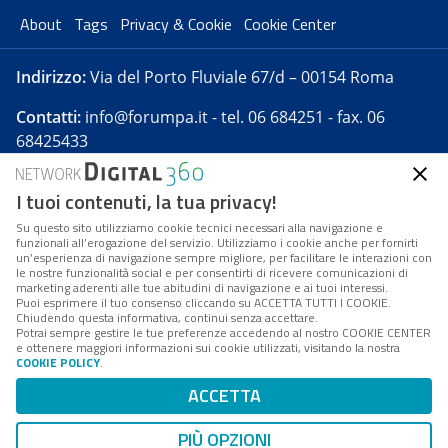
About
Tags
Privacy & Cookie
Cookie Center
Indirizzo:
Via del Porto Fluviale 67/d – 00154 Roma
Contatti:
info@forumpa.it
- tel. 06 684251 - fax. 06
68425433
I tuoi contenuti, la tua privacy!
Forumpa.it
è una pubblicazione telematica iscritta
presso Registro della stampa del Tribunale di Roma -
Su questo sito utilizziamo cookie tecnici necessari alla navigazione e
funzionali all’erogazione del servizio. Utilizziamo i cookie anche per fornirti
Reg. n. 182 del 2 maggio 2008 - Direttore resp. Michela
un’esperienza di navigazione sempre migliore, per facilitare le interazioni con
Stentella
le nostre funzionalità social e per consentirti di ricevere comunicazioni di
marketing aderenti alle tue abitudini di navigazione e ai tuoi interessi.
FPA s.r.l. è società soggetta a Direzione e
Puoi esprimere il tuo consenso cliccando su ACCETTA TUTTI I COOKIE.
Coordinamento da parte di Digital360 S.p.A. - FPA s.r.l.
Chiudendo questa informativa, continui senza accettare.
Potrai sempre gestire le tue preferenze accedendo al nostro COOKIE CENTER
è un'azienda certificata per il sistema di management
e ottenere maggiori informazioni sui cookie utilizzati, visitando la nostra
COOKIE POLICY
.
di qualità SQS (ISO 9001)
Codice Fiscale/Partita IVA n. 10693191008 - R.E.A. Roma
ACCETTA
n. 1249791. ISP AWS
PIÙ OPZIONI
Mappa del sito