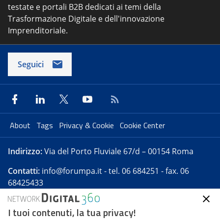
testate e portali B2B dedicati ai temi della
Trasformazione Digitale e dell'innovazione
Imprenditoriale.
Seguici
About
Tags
Privacy & Cookie
Cookie Center
Indirizzo:
Via del Porto Fluviale 67/d – 00154 Roma
Contatti:
info@forumpa.it
- tel. 06 684251 - fax. 06
68425433
I tuoi contenuti, la tua privacy!
Forumpa.it
è una pubblicazione telematica iscritta