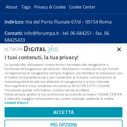
About
Tags
Privacy & Cookie
Cookie Center
Indirizzo:
Via del Porto Fluviale 67/d – 00154 Roma
Contatti:
info@forumpa.it
- tel. 06 684251 - fax. 06
68425433
I tuoi contenuti, la tua privacy!
Forumpa.it
è una pubblicazione telematica iscritta
presso Registro della stampa del Tribunale di Roma -
Su questo sito utilizziamo cookie tecnici necessari alla navigazione e
funzionali all’erogazione del servizio. Utilizziamo i cookie anche per fornirti
Reg. n. 182 del 2 maggio 2008 - Direttore resp. Michela
un’esperienza di navigazione sempre migliore, per facilitare le interazioni con
Stentella
le nostre funzionalità social e per consentirti di ricevere comunicazioni di
marketing aderenti alle tue abitudini di navigazione e ai tuoi interessi.
FPA s.r.l. è società soggetta a Direzione e
Puoi esprimere il tuo consenso cliccando su ACCETTA TUTTI I COOKIE.
Coordinamento da parte di Digital360 S.p.A. - FPA s.r.l.
Chiudendo questa informativa, continui senza accettare.
Potrai sempre gestire le tue preferenze accedendo al nostro COOKIE CENTER
è un'azienda certificata per il sistema di management
e ottenere maggiori informazioni sui cookie utilizzati, visitando la nostra
COOKIE POLICY
.
di qualità SQS (ISO 9001)
Codice Fiscale/Partita IVA n. 10693191008 - R.E.A. Roma
ACCETTA
n. 1249791. ISP AWS
PIÙ OPZIONI
Mappa del sito