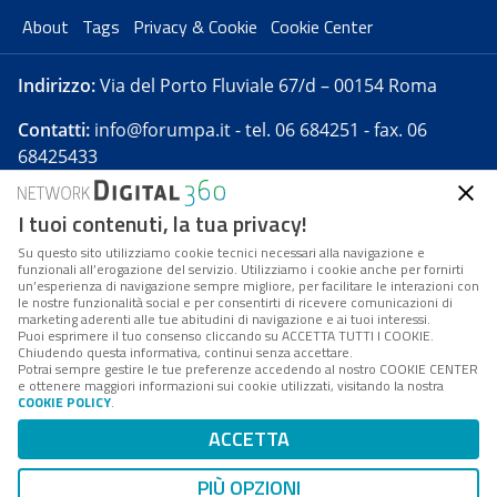
About
Tags
Privacy & Cookie
Cookie Center
Indirizzo:
Via del Porto Fluviale 67/d – 00154 Roma
Contatti:
info@forumpa.it
- tel. 06 684251 - fax. 06
68425433
I tuoi contenuti, la tua privacy!
Forumpa.it
è una pubblicazione telematica iscritta
presso Registro della stampa del Tribunale di Roma -
Su questo sito utilizziamo cookie tecnici necessari alla navigazione e
funzionali all’erogazione del servizio. Utilizziamo i cookie anche per fornirti
Reg. n. 182 del 2 maggio 2008 - Direttore resp. Michela
un’esperienza di navigazione sempre migliore, per facilitare le interazioni con
Stentella
le nostre funzionalità social e per consentirti di ricevere comunicazioni di
marketing aderenti alle tue abitudini di navigazione e ai tuoi interessi.
FPA s.r.l. è società soggetta a Direzione e
Puoi esprimere il tuo consenso cliccando su ACCETTA TUTTI I COOKIE.
Coordinamento da parte di Digital360 S.p.A. - FPA s.r.l.
Chiudendo questa informativa, continui senza accettare.
Potrai sempre gestire le tue preferenze accedendo al nostro COOKIE CENTER
è un'azienda certificata per il sistema di management
e ottenere maggiori informazioni sui cookie utilizzati, visitando la nostra
COOKIE POLICY
.
di qualità SQS (ISO 9001)
Codice Fiscale/Partita IVA n. 10693191008 - R.E.A. Roma
ACCETTA
n. 1249791. ISP AWS
PIÙ OPZIONI
Mappa del sito