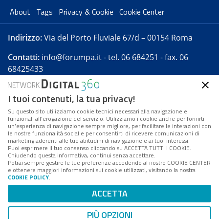
About
Tags
Privacy & Cookie
Cookie Center
Indirizzo:
Via del Porto Fluviale 67/d – 00154 Roma
Contatti:
info@forumpa.it
- tel. 06 684251 - fax. 06
68425433
I tuoi contenuti, la tua privacy!
Forumpa.it
è una pubblicazione telematica iscritta
presso Registro della stampa del Tribunale di Roma -
Su questo sito utilizziamo cookie tecnici necessari alla navigazione e
funzionali all’erogazione del servizio. Utilizziamo i cookie anche per fornirti
Reg. n. 182 del 2 maggio 2008 - Direttore resp. Michela
un’esperienza di navigazione sempre migliore, per facilitare le interazioni con
Stentella
le nostre funzionalità social e per consentirti di ricevere comunicazioni di
marketing aderenti alle tue abitudini di navigazione e ai tuoi interessi.
FPA s.r.l. è società soggetta a Direzione e
Puoi esprimere il tuo consenso cliccando su ACCETTA TUTTI I COOKIE.
Coordinamento da parte di Digital360 S.p.A. - FPA s.r.l.
Chiudendo questa informativa, continui senza accettare.
Potrai sempre gestire le tue preferenze accedendo al nostro COOKIE CENTER
è un'azienda certificata per il sistema di management
e ottenere maggiori informazioni sui cookie utilizzati, visitando la nostra
COOKIE POLICY
.
di qualità SQS (ISO 9001)
Codice Fiscale/Partita IVA n. 10693191008 - R.E.A. Roma
ACCETTA
n. 1249791. ISP AWS
PIÙ OPZIONI
Mappa del sito