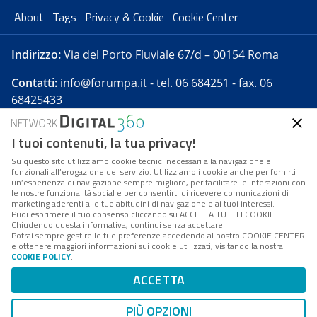
About
Tags
Privacy & Cookie
Cookie Center
Indirizzo:
Via del Porto Fluviale 67/d – 00154 Roma
Contatti:
info@forumpa.it
- tel. 06 684251 - fax. 06
68425433
I tuoi contenuti, la tua privacy!
Forumpa.it
è una pubblicazione telematica iscritta
presso Registro della stampa del Tribunale di Roma -
Su questo sito utilizziamo cookie tecnici necessari alla navigazione e
funzionali all’erogazione del servizio. Utilizziamo i cookie anche per fornirti
Reg. n. 182 del 2 maggio 2008 - Direttore resp. Michela
un’esperienza di navigazione sempre migliore, per facilitare le interazioni con
Stentella
le nostre funzionalità social e per consentirti di ricevere comunicazioni di
marketing aderenti alle tue abitudini di navigazione e ai tuoi interessi.
FPA s.r.l. è società soggetta a Direzione e
Puoi esprimere il tuo consenso cliccando su ACCETTA TUTTI I COOKIE.
Coordinamento da parte di Digital360 S.p.A. - FPA s.r.l.
Chiudendo questa informativa, continui senza accettare.
Potrai sempre gestire le tue preferenze accedendo al nostro COOKIE CENTER
è un'azienda certificata per il sistema di management
e ottenere maggiori informazioni sui cookie utilizzati, visitando la nostra
COOKIE POLICY
.
di qualità SQS (ISO 9001)
Codice Fiscale/Partita IVA n. 10693191008 - R.E.A. Roma
ACCETTA
n. 1249791. ISP AWS
PIÙ OPZIONI
Mappa del sito