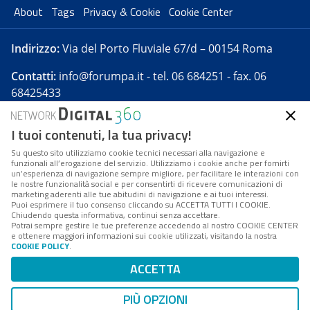
About
Tags
Privacy & Cookie
Cookie Center
Indirizzo:
Via del Porto Fluviale 67/d – 00154 Roma
Contatti:
info@forumpa.it
- tel. 06 684251 - fax. 06
68425433
I tuoi contenuti, la tua privacy!
Forumpa.it
è una pubblicazione telematica iscritta
presso Registro della stampa del Tribunale di Roma -
Su questo sito utilizziamo cookie tecnici necessari alla navigazione e
funzionali all’erogazione del servizio. Utilizziamo i cookie anche per fornirti
Reg. n. 182 del 2 maggio 2008 - Direttore resp. Michela
un’esperienza di navigazione sempre migliore, per facilitare le interazioni con
Stentella
le nostre funzionalità social e per consentirti di ricevere comunicazioni di
marketing aderenti alle tue abitudini di navigazione e ai tuoi interessi.
FPA s.r.l. è società soggetta a Direzione e
Puoi esprimere il tuo consenso cliccando su ACCETTA TUTTI I COOKIE.
Coordinamento da parte di Digital360 S.p.A. - FPA s.r.l.
Chiudendo questa informativa, continui senza accettare.
Potrai sempre gestire le tue preferenze accedendo al nostro COOKIE CENTER
è un'azienda certificata per il sistema di management
e ottenere maggiori informazioni sui cookie utilizzati, visitando la nostra
COOKIE POLICY
.
di qualità SQS (ISO 9001)
Codice Fiscale/Partita IVA n. 10693191008 - R.E.A. Roma
ACCETTA
n. 1249791. ISP AWS
PIÙ OPZIONI
Mappa del sito