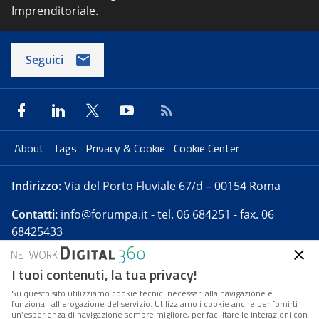
Imprenditoriale.
Seguici
About
Tags
Privacy & Cookie
Cookie Center
Indirizzo:
Via del Porto Fluviale 67/d – 00154 Roma
Contatti:
info@forumpa.it
- tel. 06 684251 - fax. 06
68425433
I tuoi contenuti, la tua privacy!
Forumpa.it
è una pubblicazione telematica iscritta
presso Registro della stampa del Tribunale di Roma -
Su questo sito utilizziamo cookie tecnici necessari alla navigazione e
funzionali all’erogazione del servizio. Utilizziamo i cookie anche per fornirti
Reg. n. 182 del 2 maggio 2008 - Direttore resp. Michela
un’esperienza di navigazione sempre migliore, per facilitare le interazioni con