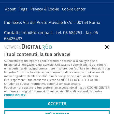
About
Tags
Privacy & Cookie
Cookie Center
Indirizzo:
Via del Porto Fluviale 67/d – 00154 Roma
Contatti:
info@forumpa.it
- tel. 06 684251 - fax. 06
68425433
I tuoi contenuti, la tua privacy!
Forumpa.it
è una pubblicazione telematica iscritta
presso Registro della stampa del Tribunale di Roma -
Su questo sito utilizziamo cookie tecnici necessari alla navigazione e
funzionali all’erogazione del servizio. Utilizziamo i cookie anche per fornirti
Reg. n. 182 del 2 maggio 2008 - Direttore resp. Michela
un’esperienza di navigazione sempre migliore, per facilitare le interazioni con
Stentella
le nostre funzionalità social e per consentirti di ricevere comunicazioni di
marketing aderenti alle tue abitudini di navigazione e ai tuoi interessi.
FPA s.r.l. è società soggetta a Direzione e
Puoi esprimere il tuo consenso cliccando su ACCETTA TUTTI I COOKIE.
Coordinamento da parte di Digital360 S.p.A. - FPA s.r.l.
Chiudendo questa informativa, continui senza accettare.
Potrai sempre gestire le tue preferenze accedendo al nostro COOKIE CENTER
è un'azienda certificata per il sistema di management
e ottenere maggiori informazioni sui cookie utilizzati, visitando la nostra
COOKIE POLICY
.
di qualità SQS (ISO 9001)
Codice Fiscale/Partita IVA n. 10693191008 - R.E.A. Roma
ACCETTA
n. 1249791. ISP AWS