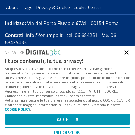
About
Tags
Privacy & Cookie
Cookie Center
Indirizzo:
Via del Porto Fluviale 67/d – 00154 Roma
Contatti:
info@forumpa.it
- tel. 06 684251 - fax. 06
68425433
I tuoi contenuti, la tua privacy!
Forumpa.it
è una pubblicazione telematica iscritta
presso Registro della stampa del Tribunale di Roma -
Su questo sito utilizziamo cookie tecnici necessari alla navigazione e
funzionali all’erogazione del servizio. Utilizziamo i cookie anche per fornirti
Reg. n. 182 del 2 maggio 2008 - Direttore resp. Michela
un’esperienza di navigazione sempre migliore, per facilitare le interazioni con
Stentella
le nostre funzionalità social e per consentirti di ricevere comunicazioni di
marketing aderenti alle tue abitudini di navigazione e ai tuoi interessi.
FPA s.r.l. è società soggetta a Direzione e
Puoi esprimere il tuo consenso cliccando su ACCETTA TUTTI I COOKIE.
Coordinamento da parte di Digital360 S.p.A. - FPA s.r.l.
Chiudendo questa informativa, continui senza accettare.
Potrai sempre gestire le tue preferenze accedendo al nostro COOKIE CENTER
è un'azienda certificata per il sistema di management
e ottenere maggiori informazioni sui cookie utilizzati, visitando la nostra
COOKIE POLICY
.
di qualità SQS (ISO 9001)
Codice Fiscale/Partita IVA n. 10693191008 - R.E.A. Roma
ACCETTA
n. 1249791. ISP AWS
PIÙ OPZIONI
Mappa del sito