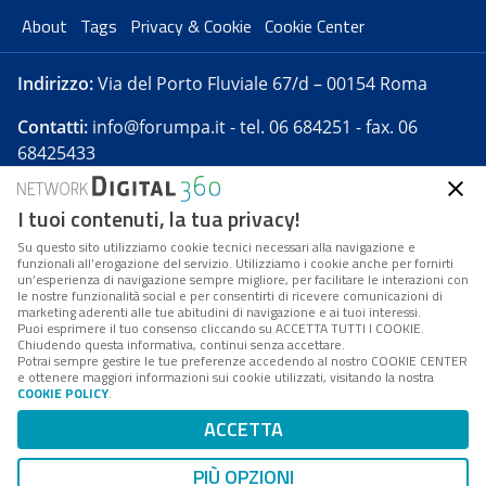
About
Tags
Privacy & Cookie
Cookie Center
Indirizzo:
Via del Porto Fluviale 67/d – 00154 Roma
Contatti:
info@forumpa.it
- tel. 06 684251 - fax. 06
68425433
I tuoi contenuti, la tua privacy!
Forumpa.it
è una pubblicazione telematica iscritta
presso Registro della stampa del Tribunale di Roma -
Su questo sito utilizziamo cookie tecnici necessari alla navigazione e
funzionali all’erogazione del servizio. Utilizziamo i cookie anche per fornirti
Reg. n. 182 del 2 maggio 2008 - Direttore resp. Michela
un’esperienza di navigazione sempre migliore, per facilitare le interazioni con
Stentella
le nostre funzionalità social e per consentirti di ricevere comunicazioni di
marketing aderenti alle tue abitudini di navigazione e ai tuoi interessi.
FPA s.r.l. è società soggetta a Direzione e
Puoi esprimere il tuo consenso cliccando su ACCETTA TUTTI I COOKIE.
Coordinamento da parte di Digital360 S.p.A. - FPA s.r.l.
Chiudendo questa informativa, continui senza accettare.
Potrai sempre gestire le tue preferenze accedendo al nostro COOKIE CENTER
è un'azienda certificata per il sistema di management
e ottenere maggiori informazioni sui cookie utilizzati, visitando la nostra
COOKIE POLICY
.
di qualità SQS (ISO 9001)
Codice Fiscale/Partita IVA n. 10693191008 - R.E.A. Roma
ACCETTA
n. 1249791. ISP AWS
PIÙ OPZIONI
Mappa del sito