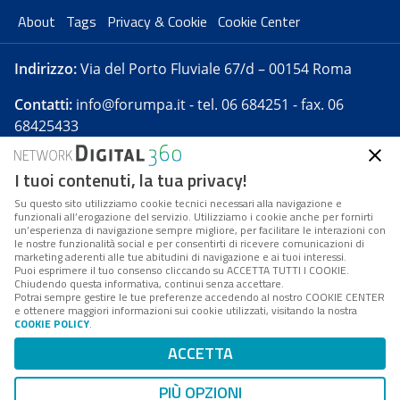
About
Tags
Privacy & Cookie
Cookie Center
Indirizzo:
Via del Porto Fluviale 67/d – 00154 Roma
Contatti:
info@forumpa.it
- tel. 06 684251 - fax. 06
68425433
I tuoi contenuti, la tua privacy!
Forumpa.it
è una pubblicazione telematica iscritta
presso Registro della stampa del Tribunale di Roma -
Su questo sito utilizziamo cookie tecnici necessari alla navigazione e
funzionali all’erogazione del servizio. Utilizziamo i cookie anche per fornirti
Reg. n. 182 del 2 maggio 2008 - Direttore resp. Michela
un’esperienza di navigazione sempre migliore, per facilitare le interazioni con
Stentella
le nostre funzionalità social e per consentirti di ricevere comunicazioni di
marketing aderenti alle tue abitudini di navigazione e ai tuoi interessi.
FPA s.r.l. è società soggetta a Direzione e
Puoi esprimere il tuo consenso cliccando su ACCETTA TUTTI I COOKIE.
Coordinamento da parte di Digital360 S.p.A. - FPA s.r.l.
Chiudendo questa informativa, continui senza accettare.
Potrai sempre gestire le tue preferenze accedendo al nostro COOKIE CENTER
è un'azienda certificata per il sistema di management
e ottenere maggiori informazioni sui cookie utilizzati, visitando la nostra
COOKIE POLICY
.
di qualità SQS (ISO 9001)
Codice Fiscale/Partita IVA n. 10693191008 - R.E.A. Roma
ACCETTA
n. 1249791. ISP AWS
PIÙ OPZIONI
Mappa del sito