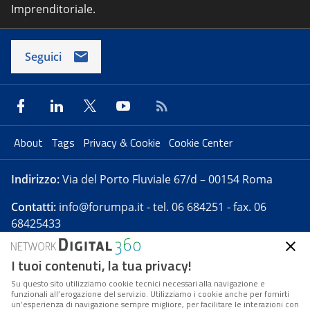
Imprenditoriale.
Seguici
About
Tags
Privacy & Cookie
Cookie Center
Indirizzo:
Via del Porto Fluviale 67/d – 00154 Roma
Contatti:
info@forumpa.it
- tel. 06 684251 - fax. 06
68425433
I tuoi contenuti, la tua privacy!
Forumpa.it
è una pubblicazione telematica iscritta
presso Registro della stampa del Tribunale di Roma -
Su questo sito utilizziamo cookie tecnici necessari alla navigazione e
funzionali all’erogazione del servizio. Utilizziamo i cookie anche per fornirti
Reg. n. 182 del 2 maggio 2008 - Direttore resp. Michela
un’esperienza di navigazione sempre migliore, per facilitare le interazioni con