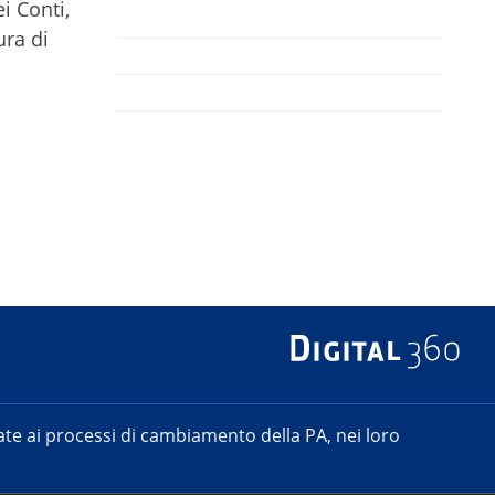
i Conti,
ura di
e ai processi di cambiamento della PA, nei loro