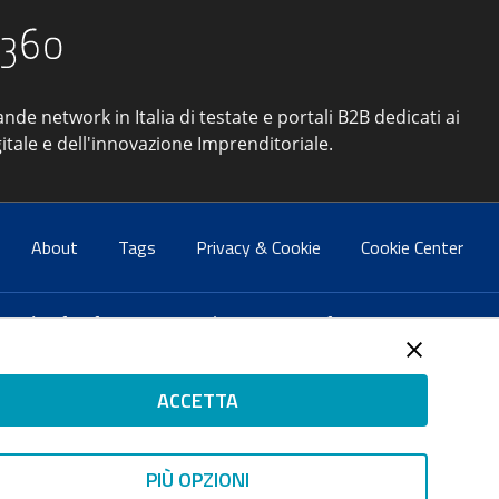
ande network in Italia di testate e portali B2B dedicati ai
itale e dell'innovazione Imprenditoriale.
About
Tags
Privacy & Cookie
Cookie Center
atti:
info@forumpa.it
- tel. 06 684251 - fax. 06 68425433
2 del 2 maggio 2008 - Direttore resp. Michela Stentella
ACCETTA
tificata per il sistema di management di qualità SQS (ISO
 ISP AWS
PIÙ OPZIONI