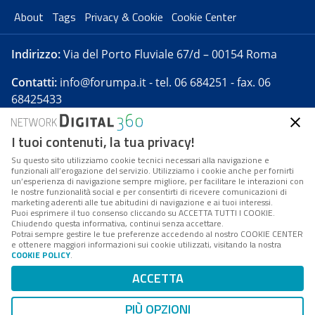
About
Tags
Privacy & Cookie
Cookie Center
Indirizzo:
Via del Porto Fluviale 67/d – 00154 Roma
Contatti:
info@forumpa.it
- tel. 06 684251 - fax. 06
68425433
I tuoi contenuti, la tua privacy!
Forumpa.it
è una pubblicazione telematica iscritta
presso Registro della stampa del Tribunale di Roma -
Su questo sito utilizziamo cookie tecnici necessari alla navigazione e
funzionali all’erogazione del servizio. Utilizziamo i cookie anche per fornirti
Reg. n. 182 del 2 maggio 2008 - Direttore resp. Michela
un’esperienza di navigazione sempre migliore, per facilitare le interazioni con
Stentella
le nostre funzionalità social e per consentirti di ricevere comunicazioni di
marketing aderenti alle tue abitudini di navigazione e ai tuoi interessi.
FPA s.r.l. è società soggetta a Direzione e
Puoi esprimere il tuo consenso cliccando su ACCETTA TUTTI I COOKIE.
Coordinamento da parte di Digital360 S.p.A. - FPA s.r.l.
Chiudendo questa informativa, continui senza accettare.
Potrai sempre gestire le tue preferenze accedendo al nostro COOKIE CENTER
è un'azienda certificata per il sistema di management
e ottenere maggiori informazioni sui cookie utilizzati, visitando la nostra
COOKIE POLICY
.
di qualità SQS (ISO 9001)
Codice Fiscale/Partita IVA n. 10693191008 - R.E.A. Roma
ACCETTA
n. 1249791. ISP AWS
PIÙ OPZIONI
Mappa del sito