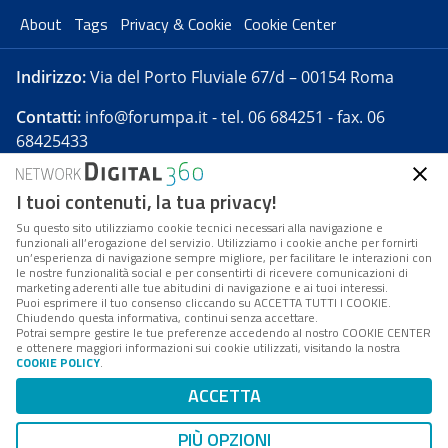
About
Tags
Privacy & Cookie
Cookie Center
Indirizzo:
Via del Porto Fluviale 67/d – 00154 Roma
Contatti:
info@forumpa.it
- tel. 06 684251 - fax. 06
68425433
I tuoi contenuti, la tua privacy!
Forumpa.it
è una pubblicazione telematica iscritta
presso Registro della stampa del Tribunale di Roma -
Su questo sito utilizziamo cookie tecnici necessari alla navigazione e
funzionali all’erogazione del servizio. Utilizziamo i cookie anche per fornirti
Reg. n. 182 del 2 maggio 2008 - Direttore resp. Michela
un’esperienza di navigazione sempre migliore, per facilitare le interazioni con
Stentella
le nostre funzionalità social e per consentirti di ricevere comunicazioni di
marketing aderenti alle tue abitudini di navigazione e ai tuoi interessi.
FPA s.r.l. è società soggetta a Direzione e
Puoi esprimere il tuo consenso cliccando su ACCETTA TUTTI I COOKIE.
Coordinamento da parte di Digital360 S.p.A. - FPA s.r.l.
Chiudendo questa informativa, continui senza accettare.
Potrai sempre gestire le tue preferenze accedendo al nostro COOKIE CENTER
è un'azienda certificata per il sistema di management
e ottenere maggiori informazioni sui cookie utilizzati, visitando la nostra
COOKIE POLICY
.
di qualità SQS (ISO 9001)
Codice Fiscale/Partita IVA n. 10693191008 - R.E.A. Roma
ACCETTA
n. 1249791. ISP AWS
PIÙ OPZIONI
Mappa del sito