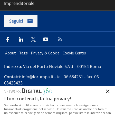
Imprenditoriale.
Seguici
About
Tags
Privacy & Cookie
Cookie Center
Indirizzo:
Via del Porto Fluviale 67/d – 00154 Roma
Contatti:
info@forumpa.it
- tel. 06 684251 - fax. 06
68425433
I tuoi contenuti, la tua privacy!
Forumpa.it
è una pubblicazione telematica iscritta
presso Registro della stampa del Tribunale di Roma -
Su questo sito utilizziamo cookie tecnici necessari alla navigazione e
funzionali all’erogazione del servizio. Utilizziamo i cookie anche per fornirti
Reg. n. 182 del 2 maggio 2008 - Direttore resp. Michela
un’esperienza di navigazione sempre migliore, per facilitare le interazioni con