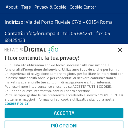
About
Tags
Privacy & Cookie
Cookie Center
Indirizzo:
Via del Porto Fluviale 67/d – 00154 Roma
Contatti:
info@forumpa.it
- tel. 06 684251 - fax. 06
68425433
I tuoi contenuti, la tua privacy!
Forumpa.it
è una pubblicazione telematica iscritta
presso Registro della stampa del Tribunale di Roma -
Su questo sito utilizziamo cookie tecnici necessari alla navigazione e
funzionali all’erogazione del servizio. Utilizziamo i cookie anche per fornirti
Reg. n. 182 del 2 maggio 2008 - Direttore resp. Michela
un’esperienza di navigazione sempre migliore, per facilitare le interazioni con
Stentella
le nostre funzionalità social e per consentirti di ricevere comunicazioni di
marketing aderenti alle tue abitudini di navigazione e ai tuoi interessi.
FPA s.r.l. è società soggetta a Direzione e
Puoi esprimere il tuo consenso cliccando su ACCETTA TUTTI I COOKIE.
Coordinamento da parte di Digital360 S.p.A. - FPA s.r.l.
Chiudendo questa informativa, continui senza accettare.
Potrai sempre gestire le tue preferenze accedendo al nostro COOKIE CENTER
è un'azienda certificata per il sistema di management
e ottenere maggiori informazioni sui cookie utilizzati, visitando la nostra
COOKIE POLICY
.
di qualità SQS (ISO 9001)
Codice Fiscale/Partita IVA n. 10693191008 - R.E.A. Roma
ACCETTA
n. 1249791. ISP AWS
PIÙ OPZIONI
Mappa del sito