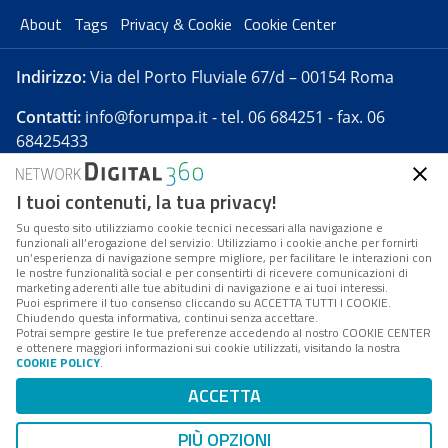
About
Tags
Privacy & Cookie
Cookie Center
Indirizzo:
Via del Porto Fluviale 67/d – 00154 Roma
Contatti:
info@forumpa.it
- tel. 06 684251 - fax. 06
68425433
I tuoi contenuti, la tua privacy!
Forumpa.it
è una pubblicazione telematica iscritta
presso Registro della stampa del Tribunale di Roma -
Su questo sito utilizziamo cookie tecnici necessari alla navigazione e
funzionali all’erogazione del servizio. Utilizziamo i cookie anche per fornirti
Reg. n. 182 del 2 maggio 2008 - Direttore resp. Michela
un’esperienza di navigazione sempre migliore, per facilitare le interazioni con
Stentella
le nostre funzionalità social e per consentirti di ricevere comunicazioni di
marketing aderenti alle tue abitudini di navigazione e ai tuoi interessi.
FPA s.r.l. è società soggetta a Direzione e
Puoi esprimere il tuo consenso cliccando su ACCETTA TUTTI I COOKIE.
Coordinamento da parte di Digital360 S.p.A. - FPA s.r.l.
Chiudendo questa informativa, continui senza accettare.
Potrai sempre gestire le tue preferenze accedendo al nostro COOKIE CENTER
è un'azienda certificata per il sistema di management
e ottenere maggiori informazioni sui cookie utilizzati, visitando la nostra
COOKIE POLICY
.
di qualità SQS (ISO 9001)
Codice Fiscale/Partita IVA n. 10693191008 - R.E.A. Roma
ACCETTA
n. 1249791. ISP AWS
PIÙ OPZIONI
Mappa del sito