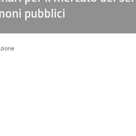
moni pubblici
azione