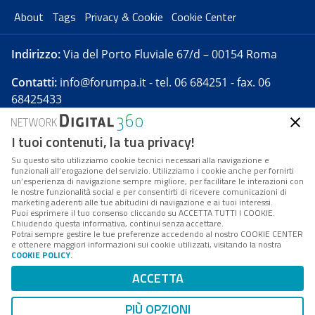
About
Tags
Privacy & Cookie
Cookie Center
Indirizzo:
Via del Porto Fluviale 67/d – 00154 Roma
Contatti:
info@forumpa.it
- tel. 06 684251 - fax. 06
68425433
I tuoi contenuti, la tua privacy!
Forumpa.it
è una pubblicazione telematica iscritta
presso Registro della stampa del Tribunale di Roma -
Su questo sito utilizziamo cookie tecnici necessari alla navigazione e
funzionali all’erogazione del servizio. Utilizziamo i cookie anche per fornirti
Reg. n. 182 del 2 maggio 2008 - Direttore resp. Michela
un’esperienza di navigazione sempre migliore, per facilitare le interazioni con
Stentella
le nostre funzionalità social e per consentirti di ricevere comunicazioni di
marketing aderenti alle tue abitudini di navigazione e ai tuoi interessi.
FPA s.r.l. è società soggetta a Direzione e
Puoi esprimere il tuo consenso cliccando su ACCETTA TUTTI I COOKIE.
Coordinamento da parte di Digital360 S.p.A. - FPA s.r.l.
Chiudendo questa informativa, continui senza accettare.
Potrai sempre gestire le tue preferenze accedendo al nostro COOKIE CENTER
è un'azienda certificata per il sistema di management
e ottenere maggiori informazioni sui cookie utilizzati, visitando la nostra
COOKIE POLICY
.
di qualità SQS (ISO 9001)
Codice Fiscale/Partita IVA n. 10693191008 - R.E.A. Roma
ACCETTA
n. 1249791. ISP AWS
PIÙ OPZIONI
Mappa del sito