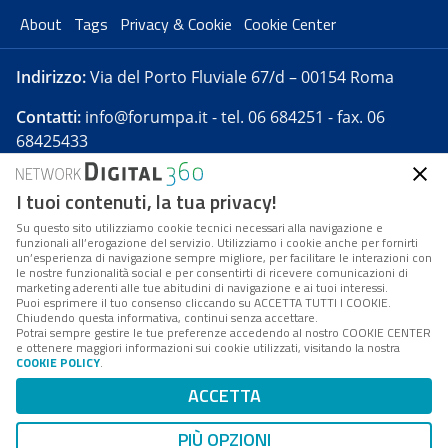
About
Tags
Privacy & Cookie
Cookie Center
Indirizzo:
Via del Porto Fluviale 67/d – 00154 Roma
Contatti:
info@forumpa.it
- tel. 06 684251 - fax. 06
68425433
I tuoi contenuti, la tua privacy!
Forumpa.it
è una pubblicazione telematica iscritta
presso Registro della stampa del Tribunale di Roma -
Su questo sito utilizziamo cookie tecnici necessari alla navigazione e
funzionali all’erogazione del servizio. Utilizziamo i cookie anche per fornirti
Reg. n. 182 del 2 maggio 2008 - Direttore resp. Michela
un’esperienza di navigazione sempre migliore, per facilitare le interazioni con
Stentella
le nostre funzionalità social e per consentirti di ricevere comunicazioni di
marketing aderenti alle tue abitudini di navigazione e ai tuoi interessi.
FPA s.r.l. è società soggetta a Direzione e
Puoi esprimere il tuo consenso cliccando su ACCETTA TUTTI I COOKIE.
Coordinamento da parte di Digital360 S.p.A. - FPA s.r.l.
Chiudendo questa informativa, continui senza accettare.
Potrai sempre gestire le tue preferenze accedendo al nostro COOKIE CENTER
è un'azienda certificata per il sistema di management
e ottenere maggiori informazioni sui cookie utilizzati, visitando la nostra
COOKIE POLICY
.
di qualità SQS (ISO 9001)
Codice Fiscale/Partita IVA n. 10693191008 - R.E.A. Roma
ACCETTA
n. 1249791. ISP AWS
PIÙ OPZIONI
Mappa del sito