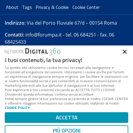
About
Tags
Privacy & Cookie
Cookie Center
Indirizzo:
Via del Porto Fluviale 67/d – 00154 Roma
Contatti:
info@forumpa.it
- tel. 06 684251 - fax. 06
68425433
I tuoi contenuti, la tua privacy!
Forumpa.it
è una pubblicazione telematica iscritta
presso Registro della stampa del Tribunale di Roma -
Su questo sito utilizziamo cookie tecnici necessari alla navigazione e
funzionali all’erogazione del servizio. Utilizziamo i cookie anche per fornirti
Reg. n. 182 del 2 maggio 2008 - Direttore resp. Michela
un’esperienza di navigazione sempre migliore, per facilitare le interazioni con
Stentella
le nostre funzionalità social e per consentirti di ricevere comunicazioni di
marketing aderenti alle tue abitudini di navigazione e ai tuoi interessi.
FPA s.r.l. è società soggetta a Direzione e
Puoi esprimere il tuo consenso cliccando su ACCETTA TUTTI I COOKIE.
Coordinamento da parte di Digital360 S.p.A. - FPA s.r.l.
Chiudendo questa informativa, continui senza accettare.
Potrai sempre gestire le tue preferenze accedendo al nostro COOKIE CENTER
è un'azienda certificata per il sistema di management
e ottenere maggiori informazioni sui cookie utilizzati, visitando la nostra
COOKIE POLICY
.
di qualità SQS (ISO 9001)
Codice Fiscale/Partita IVA n. 10693191008 - R.E.A. Roma
ACCETTA
n. 1249791. ISP AWS
PIÙ OPZIONI
Mappa del sito