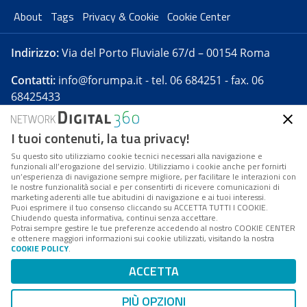
About
Tags
Privacy & Cookie
Cookie Center
Indirizzo:
Via del Porto Fluviale 67/d – 00154 Roma
Contatti:
info@forumpa.it
- tel. 06 684251 - fax. 06
68425433
I tuoi contenuti, la tua privacy!
Forumpa.it
è una pubblicazione telematica iscritta
presso Registro della stampa del Tribunale di Roma -
Su questo sito utilizziamo cookie tecnici necessari alla navigazione e
funzionali all’erogazione del servizio. Utilizziamo i cookie anche per fornirti
Reg. n. 182 del 2 maggio 2008 - Direttore resp. Michela
un’esperienza di navigazione sempre migliore, per facilitare le interazioni con
Stentella
le nostre funzionalità social e per consentirti di ricevere comunicazioni di
marketing aderenti alle tue abitudini di navigazione e ai tuoi interessi.
FPA s.r.l. è società soggetta a Direzione e
Puoi esprimere il tuo consenso cliccando su ACCETTA TUTTI I COOKIE.
Coordinamento da parte di Digital360 S.p.A. - FPA s.r.l.
Chiudendo questa informativa, continui senza accettare.
Potrai sempre gestire le tue preferenze accedendo al nostro COOKIE CENTER
è un'azienda certificata per il sistema di management
e ottenere maggiori informazioni sui cookie utilizzati, visitando la nostra
COOKIE POLICY
.
di qualità SQS (ISO 9001)
Codice Fiscale/Partita IVA n. 10693191008 - R.E.A. Roma
ACCETTA
n. 1249791. ISP AWS
PIÙ OPZIONI
Mappa del sito