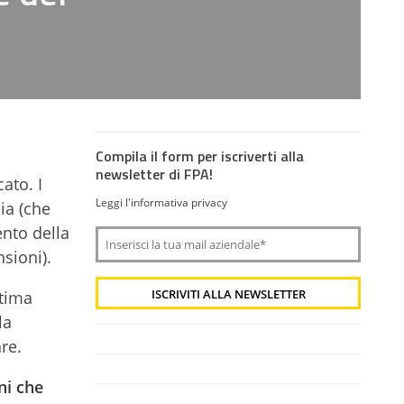
Compila il form per iscriverti alla
newsletter di FPA!
ato. I
Leggi l'informativa privacy
ia (che
nto della
sioni).
ltima
la
re.
ni che