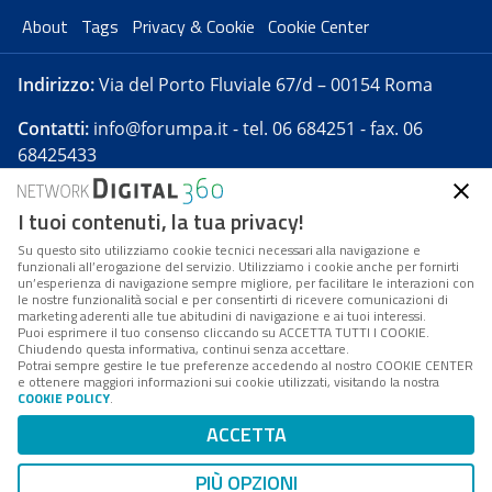
About
Tags
Privacy & Cookie
Cookie Center
Indirizzo:
Via del Porto Fluviale 67/d – 00154 Roma
Contatti:
info@forumpa.it
- tel. 06 684251 - fax. 06
68425433
I tuoi contenuti, la tua privacy!
Forumpa.it
è una pubblicazione telematica iscritta
presso Registro della stampa del Tribunale di Roma -
Su questo sito utilizziamo cookie tecnici necessari alla navigazione e
funzionali all’erogazione del servizio. Utilizziamo i cookie anche per fornirti
Reg. n. 182 del 2 maggio 2008 - Direttore resp. Michela
un’esperienza di navigazione sempre migliore, per facilitare le interazioni con
Stentella
le nostre funzionalità social e per consentirti di ricevere comunicazioni di
marketing aderenti alle tue abitudini di navigazione e ai tuoi interessi.
FPA s.r.l. è società soggetta a Direzione e
Puoi esprimere il tuo consenso cliccando su ACCETTA TUTTI I COOKIE.
Coordinamento da parte di Digital360 S.p.A. - FPA s.r.l.
Chiudendo questa informativa, continui senza accettare.
Potrai sempre gestire le tue preferenze accedendo al nostro COOKIE CENTER
è un'azienda certificata per il sistema di management
e ottenere maggiori informazioni sui cookie utilizzati, visitando la nostra
COOKIE POLICY
.
di qualità SQS (ISO 9001)
Codice Fiscale/Partita IVA n. 10693191008 - R.E.A. Roma
ACCETTA
n. 1249791. ISP AWS
PIÙ OPZIONI
Mappa del sito