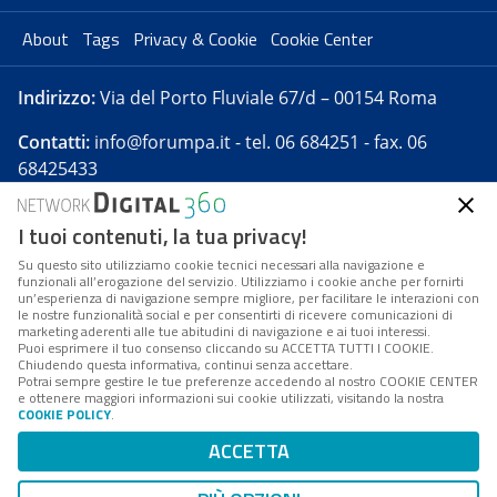
About
Tags
Privacy & Cookie
Cookie Center
Indirizzo:
Via del Porto Fluviale 67/d – 00154 Roma
Contatti:
info@forumpa.it
- tel. 06 684251 - fax. 06
68425433
I tuoi contenuti, la tua privacy!
Forumpa.it
è una pubblicazione telematica iscritta
presso Registro della stampa del Tribunale di Roma -
Su questo sito utilizziamo cookie tecnici necessari alla navigazione e
funzionali all’erogazione del servizio. Utilizziamo i cookie anche per fornirti
Reg. n. 182 del 2 maggio 2008 - Direttore resp. Michela
un’esperienza di navigazione sempre migliore, per facilitare le interazioni con
Stentella
le nostre funzionalità social e per consentirti di ricevere comunicazioni di
marketing aderenti alle tue abitudini di navigazione e ai tuoi interessi.
FPA s.r.l. è società soggetta a Direzione e
Puoi esprimere il tuo consenso cliccando su ACCETTA TUTTI I COOKIE.
Coordinamento da parte di Digital360 S.p.A. - FPA s.r.l.
Chiudendo questa informativa, continui senza accettare.
Potrai sempre gestire le tue preferenze accedendo al nostro COOKIE CENTER
è un'azienda certificata per il sistema di management
e ottenere maggiori informazioni sui cookie utilizzati, visitando la nostra
COOKIE POLICY
.
di qualità SQS (ISO 9001)
Codice Fiscale/Partita IVA n. 10693191008 - R.E.A. Roma
ACCETTA
n. 1249791. ISP AWS