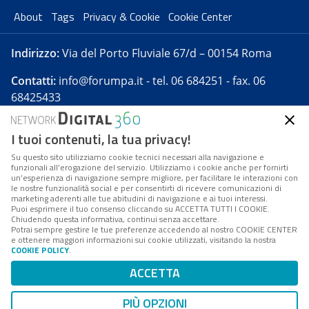
About
Tags
Privacy & Cookie
Cookie Center
Indirizzo:
Via del Porto Fluviale 67/d – 00154 Roma
Contatti:
info@forumpa.it
- tel. 06 684251 - fax. 06
68425433
I tuoi contenuti, la tua privacy!
Forumpa.it
è una pubblicazione telematica iscritta
presso Registro della stampa del Tribunale di Roma -
Su questo sito utilizziamo cookie tecnici necessari alla navigazione e
funzionali all’erogazione del servizio. Utilizziamo i cookie anche per fornirti
Reg. n. 182 del 2 maggio 2008 - Direttore resp. Michela
un’esperienza di navigazione sempre migliore, per facilitare le interazioni con
Stentella
le nostre funzionalità social e per consentirti di ricevere comunicazioni di
marketing aderenti alle tue abitudini di navigazione e ai tuoi interessi.
FPA s.r.l. è società soggetta a Direzione e
Puoi esprimere il tuo consenso cliccando su ACCETTA TUTTI I COOKIE.
Coordinamento da parte di Digital360 S.p.A. - FPA s.r.l.
Chiudendo questa informativa, continui senza accettare.
Potrai sempre gestire le tue preferenze accedendo al nostro COOKIE CENTER
è un'azienda certificata per il sistema di management
e ottenere maggiori informazioni sui cookie utilizzati, visitando la nostra
COOKIE POLICY
.
di qualità SQS (ISO 9001)
Codice Fiscale/Partita IVA n. 10693191008 - R.E.A. Roma
ACCETTA
n. 1249791. ISP AWS
PIÙ OPZIONI
Mappa del sito