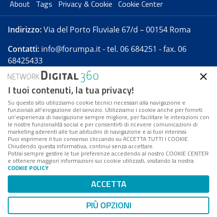
About
Tags
Privacy & Cookie
Cookie Center
Indirizzo:
Via del Porto Fluviale 67/d – 00154 Roma
Contatti:
info@forumpa.it
- tel. 06 684251 - fax. 06
68425433
I tuoi contenuti, la tua privacy!
Forumpa.it
è una pubblicazione telematica iscritta
presso Registro della stampa del Tribunale di Roma -
Su questo sito utilizziamo cookie tecnici necessari alla navigazione e
funzionali all’erogazione del servizio. Utilizziamo i cookie anche per fornirti
Reg. n. 182 del 2 maggio 2008 - Direttore resp. Michela
un’esperienza di navigazione sempre migliore, per facilitare le interazioni con
Stentella
le nostre funzionalità social e per consentirti di ricevere comunicazioni di
marketing aderenti alle tue abitudini di navigazione e ai tuoi interessi.
FPA s.r.l. è società soggetta a Direzione e
Puoi esprimere il tuo consenso cliccando su ACCETTA TUTTI I COOKIE.
Coordinamento da parte di Digital360 S.p.A. - FPA s.r.l.
Chiudendo questa informativa, continui senza accettare.
Potrai sempre gestire le tue preferenze accedendo al nostro COOKIE CENTER
è un'azienda certificata per il sistema di management
e ottenere maggiori informazioni sui cookie utilizzati, visitando la nostra
COOKIE POLICY
.
di qualità SQS (ISO 9001)
Codice Fiscale/Partita IVA n. 10693191008 - R.E.A. Roma
ACCETTA
n. 1249791. ISP AWS
PIÙ OPZIONI
Mappa del sito