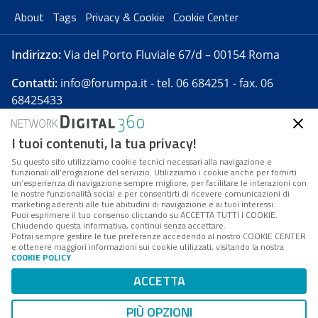
About
Tags
Privacy & Cookie
Cookie Center
Indirizzo:
Via del Porto Fluviale 67/d – 00154 Roma
Contatti:
info@forumpa.it
- tel. 06 684251 - fax. 06
68425433
I tuoi contenuti, la tua privacy!
Forumpa.it
è una pubblicazione telematica iscritta
presso Registro della stampa del Tribunale di Roma -
Su questo sito utilizziamo cookie tecnici necessari alla navigazione e
funzionali all’erogazione del servizio. Utilizziamo i cookie anche per fornirti
Reg. n. 182 del 2 maggio 2008 - Direttore resp. Michela
un’esperienza di navigazione sempre migliore, per facilitare le interazioni con
Stentella
le nostre funzionalità social e per consentirti di ricevere comunicazioni di
marketing aderenti alle tue abitudini di navigazione e ai tuoi interessi.
FPA s.r.l. è società soggetta a Direzione e
Puoi esprimere il tuo consenso cliccando su ACCETTA TUTTI I COOKIE.
Coordinamento da parte di Digital360 S.p.A. - FPA s.r.l.
Chiudendo questa informativa, continui senza accettare.
Potrai sempre gestire le tue preferenze accedendo al nostro COOKIE CENTER
è un'azienda certificata per il sistema di management
e ottenere maggiori informazioni sui cookie utilizzati, visitando la nostra
COOKIE POLICY
.
di qualità SQS (ISO 9001)
Codice Fiscale/Partita IVA n. 10693191008 - R.E.A. Roma
ACCETTA
n. 1249791. ISP AWS
PIÙ OPZIONI
Mappa del sito