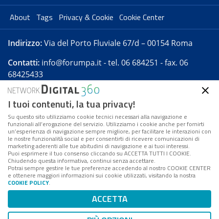
About
Tags
Privacy & Cookie
Cookie Center
Indirizzo:
Via del Porto Fluviale 67/d – 00154 Roma
Contatti:
info@forumpa.it
- tel. 06 684251 - fax. 06
68425433
I tuoi contenuti, la tua privacy!
Forumpa.it
è una pubblicazione telematica iscritta
presso Registro della stampa del Tribunale di Roma -
Su questo sito utilizziamo cookie tecnici necessari alla navigazione e
funzionali all’erogazione del servizio. Utilizziamo i cookie anche per fornirti
Reg. n. 182 del 2 maggio 2008 - Direttore resp. Michela
un’esperienza di navigazione sempre migliore, per facilitare le interazioni con
Stentella
le nostre funzionalità social e per consentirti di ricevere comunicazioni di
marketing aderenti alle tue abitudini di navigazione e ai tuoi interessi.
FPA s.r.l. è società soggetta a Direzione e
Puoi esprimere il tuo consenso cliccando su ACCETTA TUTTI I COOKIE.
Coordinamento da parte di Digital360 S.p.A. - FPA s.r.l.
Chiudendo questa informativa, continui senza accettare.
Potrai sempre gestire le tue preferenze accedendo al nostro COOKIE CENTER
è un'azienda certificata per il sistema di management
e ottenere maggiori informazioni sui cookie utilizzati, visitando la nostra
COOKIE POLICY
.
di qualità SQS (ISO 9001)
Codice Fiscale/Partita IVA n. 10693191008 - R.E.A. Roma
ACCETTA
n. 1249791. ISP AWS