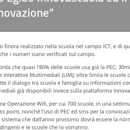
nnovazione”
to finora realizzato nella scuola nel campo ICT, e di q
che i numeri siano verificati sul campo.
icorda che quasi l’80% delle scuole usa già la PEC; 30mi
 Interattive Multimediali (LIM); oltre 5mila le scuole 
tte il dialogo tra scuola e famiglia su informazioni c
mediali già disponibili invece sulla piattaforma Innov
ome Operazione Wifi, per cui 700 scuole, in una settim
cess point, nonché l’uso di PEC ed sms per la convocaz
 un sistema che dall’anno prossimo dovrà essere la no
i dirigenti e le scuole che lo vorranno.