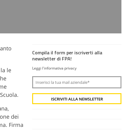
uanto
Compila il form per iscriverti alla
newsletter di FPA!
Leggi l'informativa privacy
la le
che
ome
aScuola.
ana,
ione dei
rma. Firma