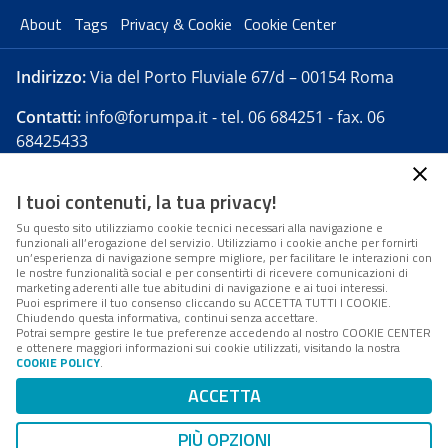
About
Tags
Privacy & Cookie
Cookie Center
Indirizzo:
Via del Porto Fluviale 67/d – 00154 Roma
Contatti:
info@forumpa.it
- tel. 06 684251 - fax. 06
68425433
I tuoi contenuti, la tua privacy!
Forumpa.it
è una pubblicazione telematica iscritta
presso Registro della stampa del Tribunale di Roma -
Su questo sito utilizziamo cookie tecnici necessari alla navigazione e
funzionali all’erogazione del servizio. Utilizziamo i cookie anche per fornirti
Reg. n. 182 del 2 maggio 2008 - Direttore resp. Michela
un’esperienza di navigazione sempre migliore, per facilitare le interazioni con
Stentella
le nostre funzionalità social e per consentirti di ricevere comunicazioni di
marketing aderenti alle tue abitudini di navigazione e ai tuoi interessi.
FPA s.r.l. è società soggetta a Direzione e
Puoi esprimere il tuo consenso cliccando su ACCETTA TUTTI I COOKIE.
Coordinamento da parte di Digital360 S.p.A. - FPA s.r.l.
Chiudendo questa informativa, continui senza accettare.
Potrai sempre gestire le tue preferenze accedendo al nostro COOKIE CENTER
è un'azienda certificata per il sistema di management
e ottenere maggiori informazioni sui cookie utilizzati, visitando la nostra
COOKIE POLICY
.
di qualità SQS (ISO 9001)
Codice Fiscale/Partita IVA n. 10693191008 - R.E.A. Roma
ACCETTA
n. 1249791. ISP AWS
PIÙ OPZIONI
Mappa del sito