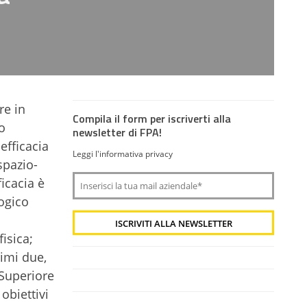
re in
Compila il form per iscriverti alla
o
newsletter di FPA!
efficacia
Leggi l'informativa privacy
spazio-
icacia è
ogico
fisica;
rimi due,
 Superiore
obiettivi