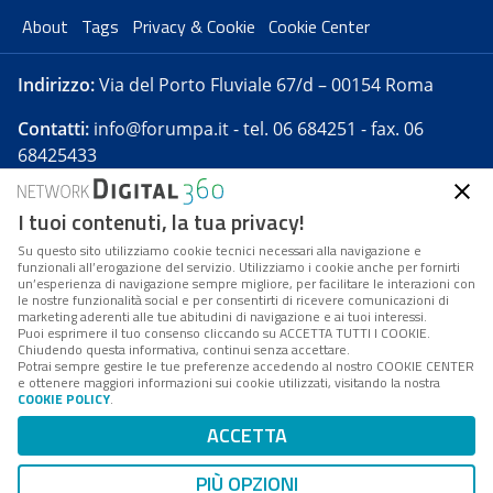
About
Tags
Privacy & Cookie
Cookie Center
Indirizzo:
Via del Porto Fluviale 67/d – 00154 Roma
Contatti:
info@forumpa.it
- tel. 06 684251 - fax. 06
68425433
I tuoi contenuti, la tua privacy!
Forumpa.it
è una pubblicazione telematica iscritta
presso Registro della stampa del Tribunale di Roma -
Su questo sito utilizziamo cookie tecnici necessari alla navigazione e
funzionali all’erogazione del servizio. Utilizziamo i cookie anche per fornirti
Reg. n. 182 del 2 maggio 2008 - Direttore resp. Michela
un’esperienza di navigazione sempre migliore, per facilitare le interazioni con
Stentella
le nostre funzionalità social e per consentirti di ricevere comunicazioni di
marketing aderenti alle tue abitudini di navigazione e ai tuoi interessi.
FPA s.r.l. è società soggetta a Direzione e
Puoi esprimere il tuo consenso cliccando su ACCETTA TUTTI I COOKIE.
Coordinamento da parte di Digital360 S.p.A. - FPA s.r.l.
Chiudendo questa informativa, continui senza accettare.
Potrai sempre gestire le tue preferenze accedendo al nostro COOKIE CENTER
è un'azienda certificata per il sistema di management
e ottenere maggiori informazioni sui cookie utilizzati, visitando la nostra
COOKIE POLICY
.
di qualità SQS (ISO 9001)
Codice Fiscale/Partita IVA n. 10693191008 - R.E.A. Roma
ACCETTA
n. 1249791. ISP AWS
PIÙ OPZIONI
Mappa del sito