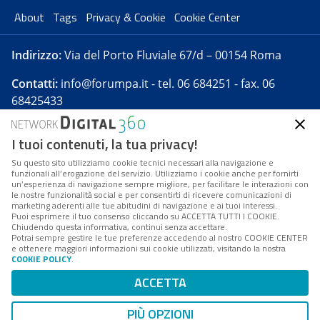
About
Tags
Privacy & Cookie
Cookie Center
Indirizzo:
Via del Porto Fluviale 67/d – 00154 Roma
Contatti:
info@forumpa.it
- tel. 06 684251 - fax. 06
68425433
I tuoi contenuti, la tua privacy!
Forumpa.it
è una pubblicazione telematica iscritta
presso Registro della stampa del Tribunale di Roma -
Su questo sito utilizziamo cookie tecnici necessari alla navigazione e
funzionali all’erogazione del servizio. Utilizziamo i cookie anche per fornirti
Reg. n. 182 del 2 maggio 2008 - Direttore resp. Michela
un’esperienza di navigazione sempre migliore, per facilitare le interazioni con
Stentella
le nostre funzionalità social e per consentirti di ricevere comunicazioni di
marketing aderenti alle tue abitudini di navigazione e ai tuoi interessi.
FPA s.r.l. è società soggetta a Direzione e
Puoi esprimere il tuo consenso cliccando su ACCETTA TUTTI I COOKIE.
Coordinamento da parte di Digital360 S.p.A. - FPA s.r.l.
Chiudendo questa informativa, continui senza accettare.
Potrai sempre gestire le tue preferenze accedendo al nostro COOKIE CENTER
è un'azienda certificata per il sistema di management
e ottenere maggiori informazioni sui cookie utilizzati, visitando la nostra
COOKIE POLICY
.
di qualità SQS (ISO 9001)
Codice Fiscale/Partita IVA n. 10693191008 - R.E.A. Roma
ACCETTA
n. 1249791. ISP AWS
PIÙ OPZIONI
Mappa del sito