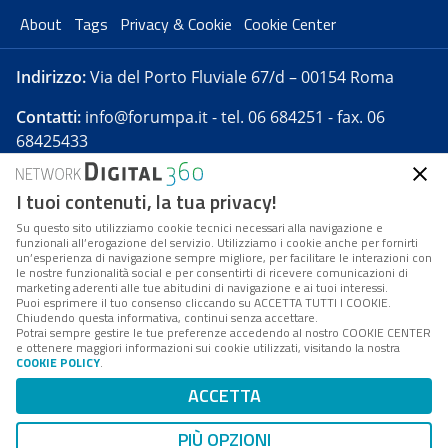
About
Tags
Privacy & Cookie
Cookie Center
Indirizzo:
Via del Porto Fluviale 67/d – 00154 Roma
Contatti:
info@forumpa.it
- tel. 06 684251 - fax. 06
68425433
I tuoi contenuti, la tua privacy!
Forumpa.it
è una pubblicazione telematica iscritta
presso Registro della stampa del Tribunale di Roma -
Su questo sito utilizziamo cookie tecnici necessari alla navigazione e
funzionali all’erogazione del servizio. Utilizziamo i cookie anche per fornirti
Reg. n. 182 del 2 maggio 2008 - Direttore resp. Michela
un’esperienza di navigazione sempre migliore, per facilitare le interazioni con
Stentella
le nostre funzionalità social e per consentirti di ricevere comunicazioni di
marketing aderenti alle tue abitudini di navigazione e ai tuoi interessi.
FPA s.r.l. è società soggetta a Direzione e
Puoi esprimere il tuo consenso cliccando su ACCETTA TUTTI I COOKIE.
Coordinamento da parte di Digital360 S.p.A. - FPA s.r.l.
Chiudendo questa informativa, continui senza accettare.
Potrai sempre gestire le tue preferenze accedendo al nostro COOKIE CENTER
è un'azienda certificata per il sistema di management
e ottenere maggiori informazioni sui cookie utilizzati, visitando la nostra
COOKIE POLICY
.
di qualità SQS (ISO 9001)
Codice Fiscale/Partita IVA n. 10693191008 - R.E.A. Roma
ACCETTA
n. 1249791. ISP AWS
PIÙ OPZIONI
Mappa del sito