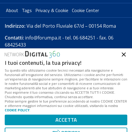
About
Tags
Privacy & Cookie
Cookie Center
Indirizzo:
Via del Porto Fluviale 67/d – 00154 Roma
Contatti:
info@forumpa.it
- tel. 06 684251 - fax. 06
68425433
I tuoi contenuti, la tua privacy!
Forumpa.it
è una pubblicazione telematica iscritta
presso Registro della stampa del Tribunale di Roma -
Su questo sito utilizziamo cookie tecnici necessari alla navigazione e
funzionali all’erogazione del servizio. Utilizziamo i cookie anche per fornirti
Reg. n. 182 del 2 maggio 2008 - Direttore resp. Michela
un’esperienza di navigazione sempre migliore, per facilitare le interazioni con
Stentella
le nostre funzionalità social e per consentirti di ricevere comunicazioni di
marketing aderenti alle tue abitudini di navigazione e ai tuoi interessi.
FPA s.r.l. è società soggetta a Direzione e
Puoi esprimere il tuo consenso cliccando su ACCETTA TUTTI I COOKIE.
Coordinamento da parte di Digital360 S.p.A. - FPA s.r.l.
Chiudendo questa informativa, continui senza accettare.
Potrai sempre gestire le tue preferenze accedendo al nostro COOKIE CENTER
è un'azienda certificata per il sistema di management
e ottenere maggiori informazioni sui cookie utilizzati, visitando la nostra
COOKIE POLICY
.
di qualità SQS (ISO 9001)
Codice Fiscale/Partita IVA n. 10693191008 - R.E.A. Roma
ACCETTA
n. 1249791. ISP AWS