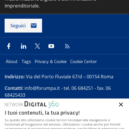
Imprenditoriale.
Seguici
About
Tags
Privacy & Cookie
Cookie Center
Indirizzo:
Via del Porto Fluviale 67/d – 00154 Roma
Contatti:
info@forumpa.it
- tel. 06 684251 - fax. 06
68425433
I tuoi contenuti, la tua privacy!
Forumpa.it
è una pubblicazione telematica iscritta
presso Registro della stampa del Tribunale di Roma -
Su questo sito utilizziamo cookie tecnici necessari alla navigazione e
funzionali all’erogazione del servizio. Utilizziamo i cookie anche per fornirti
Reg. n. 182 del 2 maggio 2008 - Direttore resp. Michela
un’esperienza di navigazione sempre migliore, per facilitare le interazioni con