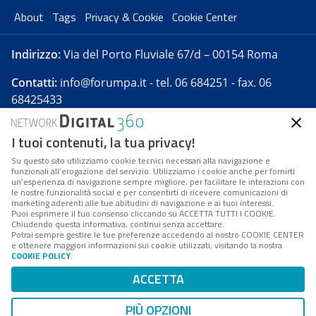
About
Tags
Privacy & Cookie
Cookie Center
Indirizzo:
Via del Porto Fluviale 67/d – 00154 Roma
Contatti:
info@forumpa.it
- tel. 06 684251 - fax. 06
68425433
I tuoi contenuti, la tua privacy!
Forumpa.it
è una pubblicazione telematica iscritta
presso Registro della stampa del Tribunale di Roma -
Su questo sito utilizziamo cookie tecnici necessari alla navigazione e
funzionali all’erogazione del servizio. Utilizziamo i cookie anche per fornirti
Reg. n. 182 del 2 maggio 2008 - Direttore resp. Michela
un’esperienza di navigazione sempre migliore, per facilitare le interazioni con
Stentella
le nostre funzionalità social e per consentirti di ricevere comunicazioni di
marketing aderenti alle tue abitudini di navigazione e ai tuoi interessi.
FPA s.r.l. è società soggetta a Direzione e
Puoi esprimere il tuo consenso cliccando su ACCETTA TUTTI I COOKIE.
Coordinamento da parte di Digital360 S.p.A. - FPA s.r.l.
Chiudendo questa informativa, continui senza accettare.
Potrai sempre gestire le tue preferenze accedendo al nostro COOKIE CENTER
è un'azienda certificata per il sistema di management
e ottenere maggiori informazioni sui cookie utilizzati, visitando la nostra
COOKIE POLICY
.
di qualità SQS (ISO 9001)
Codice Fiscale/Partita IVA n. 10693191008 - R.E.A. Roma
ACCETTA
n. 1249791. ISP AWS
PIÙ OPZIONI
Mappa del sito