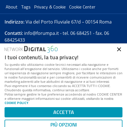
About
Tags
Privacy & Cookie
Cookie Center
Indirizzo:
Via del Porto Fluviale 67/d – 00154 Roma
Contatti:
info@forumpa.it
- tel. 06 684251 - fax. 06
68425433
I tuoi contenuti, la tua privacy!
Forumpa.it
è una pubblicazione telematica iscritta
presso Registro della stampa del Tribunale di Roma -
Su questo sito utilizziamo cookie tecnici necessari alla navigazione e
funzionali all’erogazione del servizio. Utilizziamo i cookie anche per fornirti
Reg. n. 182 del 2 maggio 2008 - Direttore resp. Michela
un’esperienza di navigazione sempre migliore, per facilitare le interazioni con
Stentella
le nostre funzionalità social e per consentirti di ricevere comunicazioni di
marketing aderenti alle tue abitudini di navigazione e ai tuoi interessi.
FPA s.r.l. è società soggetta a Direzione e
Puoi esprimere il tuo consenso cliccando su ACCETTA TUTTI I COOKIE.
Coordinamento da parte di Digital360 S.p.A. - FPA s.r.l.
Chiudendo questa informativa, continui senza accettare.
Potrai sempre gestire le tue preferenze accedendo al nostro COOKIE CENTER
è un'azienda certificata per il sistema di management
e ottenere maggiori informazioni sui cookie utilizzati, visitando la nostra
COOKIE POLICY
.
di qualità SQS (ISO 9001)
Codice Fiscale/Partita IVA n. 10693191008 - R.E.A. Roma
ACCETTA
n. 1249791. ISP AWS
PIÙ OPZIONI
Mappa del sito