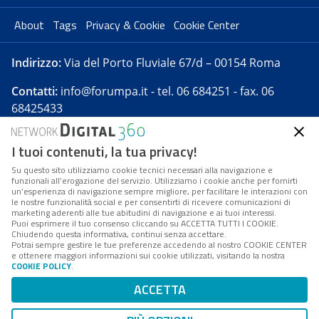
About
Tags
Privacy & Cookie
Cookie Center
Indirizzo:
Via del Porto Fluviale 67/d – 00154 Roma
Contatti:
info@forumpa.it
- tel. 06 684251 - fax. 06
68425433
I tuoi contenuti, la tua privacy!
Forumpa.it
è una pubblicazione telematica iscritta
presso Registro della stampa del Tribunale di Roma -
Su questo sito utilizziamo cookie tecnici necessari alla navigazione e
funzionali all’erogazione del servizio. Utilizziamo i cookie anche per fornirti
Reg. n. 182 del 2 maggio 2008 - Direttore resp. Michela
un’esperienza di navigazione sempre migliore, per facilitare le interazioni con
Stentella
le nostre funzionalità social e per consentirti di ricevere comunicazioni di
marketing aderenti alle tue abitudini di navigazione e ai tuoi interessi.
FPA s.r.l. è società soggetta a Direzione e
Puoi esprimere il tuo consenso cliccando su ACCETTA TUTTI I COOKIE.
Coordinamento da parte di Digital360 S.p.A. - FPA s.r.l.
Chiudendo questa informativa, continui senza accettare.
Potrai sempre gestire le tue preferenze accedendo al nostro COOKIE CENTER
è un'azienda certificata per il sistema di management
e ottenere maggiori informazioni sui cookie utilizzati, visitando la nostra
COOKIE POLICY
.
di qualità SQS (ISO 9001)
Codice Fiscale/Partita IVA n. 10693191008 - R.E.A. Roma
ACCETTA
n. 1249791. ISP AWS